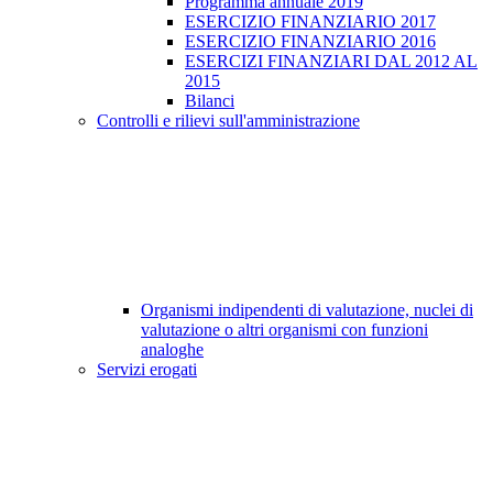
Programma annuale 2019
ESERCIZIO FINANZIARIO 2017
ESERCIZIO FINANZIARIO 2016
ESERCIZI FINANZIARI DAL 2012 AL
2015
Bilanci
Controlli e rilievi sull'amministrazione
Organismi indipendenti di valutazione, nuclei di
valutazione o altri organismi con funzioni
analoghe
Servizi erogati