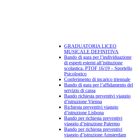
GRADUATORIA LICEO
MUSICALE DEFINITIVA
Bando di gara per l’individuazione
di esperti esterni all’istituzione
scolastica. PTOF 16/19 – Sportello
Psicologico
Conferimento di incarico triennale
Bando di gara per l’affidamento del
servizio di cassa
Bando richiesta preventivi viaggio
d’istruzione Vienna
Richiesta preventivi viaggio
d’istruzione Lisbona
Bando per richiesta preventivi
viaggio d’istruzione Palermo
Bando per richiesta preventivi
viaggio d’istruzione Amsterdam