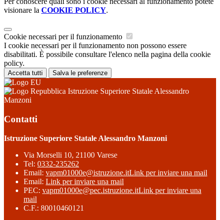
Per conoscere quali sono i cookie necessari al funzionamento potete
visionare la
COOKIE POLICY
.
Cookie necessari per il funzionamento
I cookie necessari per il funzionamento non possono essere
disabilitati. È possibile consultare l'elenco nella pagina della cookie
policy.
Accetta tutti
Salva le preferenze
Istruzione Superiore Statale Alessandro
Manzoni
Contatti
Istruzione Superiore Statale Alessandro Manzoni
Via Morselli 10, 21100 Varese
Tel:
0332-235262
Email:
vapm01000e@istruzione.it
Link per inviare una mail
Email:
Link per inviare una mail
PEC:
vapm01000e@pec.istruzione.it
Link per inviare una
mail
C.F.: 80010460121