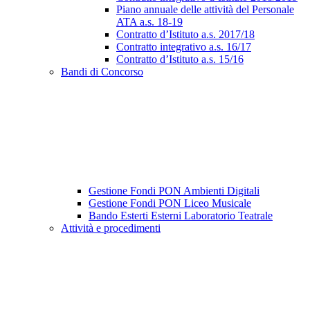
Piano annuale delle attività del Personale
ATA a.s. 18-19
Contratto d’Istituto a.s. 2017/18
Contratto integrativo a.s. 16/17
Contratto d’Istituto a.s. 15/16
Bandi di Concorso
Gestione Fondi PON Ambienti Digitali
Gestione Fondi PON Liceo Musicale
Bando Esterti Esterni Laboratorio Teatrale
Attività e procedimenti