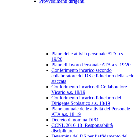
Provvedimenti dirigenti
Piano delle attività personale ATA a.s.
19/20
Piano di lavoro Personale ATA a.s. 19/20
Conferimento incarico secondo
collaboratore del DS e fiduciario della sede
staccata
Conferimento incarico di Collaboratore
Vicario a.s. 18/19
Conferimento incarico fiduciario del
Dirigente Scolastico a.s. 18/19
Piano annuale delle attività del Personale
ATA a.s. 18-19
Decreto di nomina DPO
CCNL 2016-18- Responsabilità
disciplinare
Determina del DS per l’affidamento del