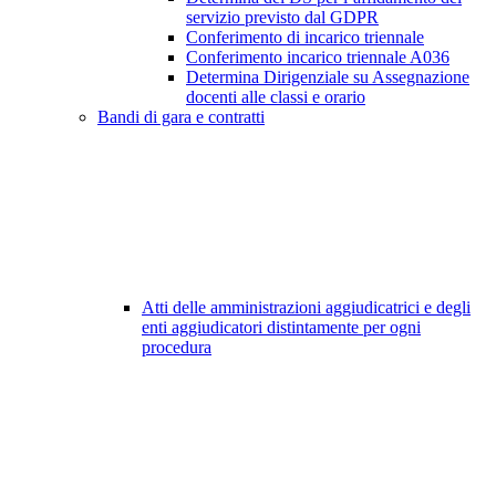
servizio previsto dal GDPR
Conferimento di incarico triennale
Conferimento incarico triennale A036
Determina Dirigenziale su Assegnazione
docenti alle classi e orario
Bandi di gara e contratti
Atti delle amministrazioni aggiudicatrici e degli
enti aggiudicatori distintamente per ogni
procedura