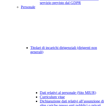
servizio previsto dal GDPR
Personale
Titolari di incarichi dirigenziali (dirigenti non
generali)
Dati relativi al personale (Sito MIUR)
Curriculum vitae
Dichiarazione dati relativi all’assunzione di
altre cariche presso enti pubblici o privati