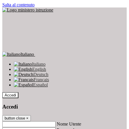
Salta al contenuto
Italiano
Italiano
English
Deutsch
Français
Español
Accedi
Accedi
button close
×
Nome Utente