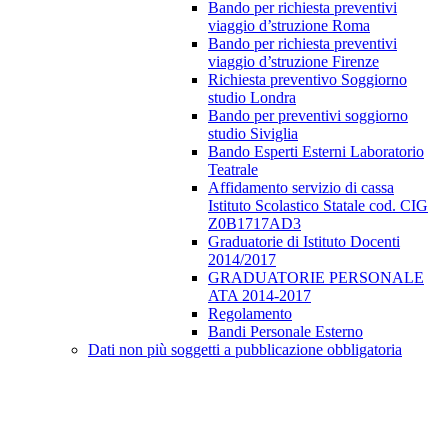
Bando per richiesta preventivi
viaggio d’struzione Roma
Bando per richiesta preventivi
viaggio d’struzione Firenze
Richiesta preventivo Soggiorno
studio Londra
Bando per preventivi soggiorno
studio Siviglia
Bando Esperti Esterni Laboratorio
Teatrale
Affidamento servizio di cassa
Istituto Scolastico Statale cod. CIG
Z0B1717AD3
Graduatorie di Istituto Docenti
2014/2017
GRADUATORIE PERSONALE
ATA 2014-2017
Regolamento
Bandi Personale Esterno
Dati non più soggetti a pubblicazione obbligatoria