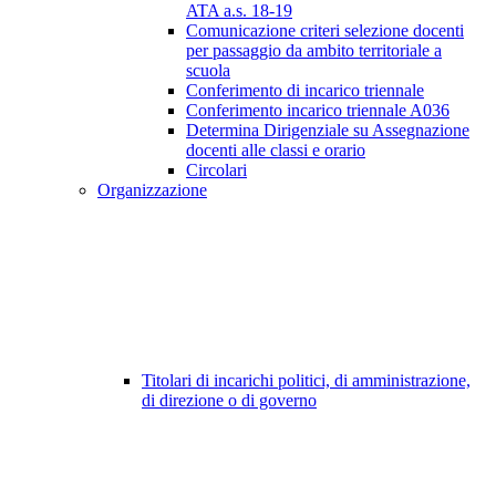
ATA a.s. 18-19
Comunicazione criteri selezione docenti
per passaggio da ambito territoriale a
scuola
Conferimento di incarico triennale
Conferimento incarico triennale A036
Determina Dirigenziale su Assegnazione
docenti alle classi e orario
Circolari
Organizzazione
Titolari di incarichi politici, di amministrazione,
di direzione o di governo