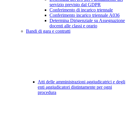
servizio previsto dal GDPR
Conferimento di incarico triennale
Conferimento incarico triennale A036
Determina Dirigenziale su Assegnazione
docenti alle classi e orario
Bandi di gara e contratti
Atti delle amministrazioni aggiudicatrici e degli
enti aggiudicatori distintamente per ogni
procedura