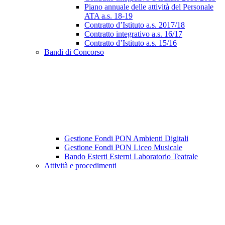
Piano annuale delle attività del Personale
ATA a.s. 18-19
Contratto d’Istituto a.s. 2017/18
Contratto integrativo a.s. 16/17
Contratto d’Istituto a.s. 15/16
Bandi di Concorso
Gestione Fondi PON Ambienti Digitali
Gestione Fondi PON Liceo Musicale
Bando Esterti Esterni Laboratorio Teatrale
Attività e procedimenti