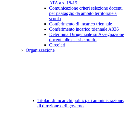
ATA a.s. 18-19
Comunicazione criteri selezione docenti
per passaggio da ambito territoriale a
scuola
Conferimento di incarico triennale
Conferimento incarico triennale A036
Determina Dirigenziale su Assegnazione
docenti alle classi e orario
Circolari
Organizzazione
Titolari di incarichi politici, di amministrazione,
di direzione o di governo