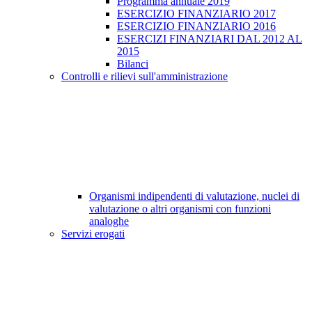
Programma annuale 2019
ESERCIZIO FINANZIARIO 2017
ESERCIZIO FINANZIARIO 2016
ESERCIZI FINANZIARI DAL 2012 AL
2015
Bilanci
Controlli e rilievi sull'amministrazione
Organismi indipendenti di valutazione, nuclei di
valutazione o altri organismi con funzioni
analoghe
Servizi erogati