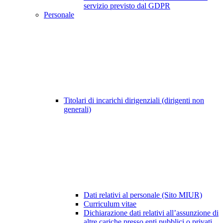
servizio previsto dal GDPR
Personale
Titolari di incarichi dirigenziali (dirigenti non
generali)
Dati relativi al personale (Sito MIUR)
Curriculum vitae
Dichiarazione dati relativi all’assunzione di
altre cariche presso enti pubblici o privati