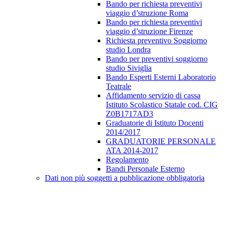
Bando per richiesta preventivi
viaggio d’struzione Roma
Bando per richiesta preventivi
viaggio d’struzione Firenze
Richiesta preventivo Soggiorno
studio Londra
Bando per preventivi soggiorno
studio Siviglia
Bando Esperti Esterni Laboratorio
Teatrale
Affidamento servizio di cassa
Istituto Scolastico Statale cod. CIG
Z0B1717AD3
Graduatorie di Istituto Docenti
2014/2017
GRADUATORIE PERSONALE
ATA 2014-2017
Regolamento
Bandi Personale Esterno
Dati non più soggetti a pubblicazione obbligatoria