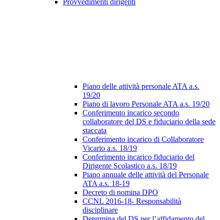
Provvedimenti dirigenti
Piano delle attività personale ATA a.s.
19/20
Piano di lavoro Personale ATA a.s. 19/20
Conferimento incarico secondo
collaboratore del DS e fiduciario della sede
staccata
Conferimento incarico di Collaboratore
Vicario a.s. 18/19
Conferimento incarico fiduciario del
Dirigente Scolastico a.s. 18/19
Piano annuale delle attività del Personale
ATA a.s. 18-19
Decreto di nomina DPO
CCNL 2016-18- Responsabilità
disciplinare
Determina del DS per l’affidamento del