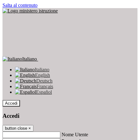
Salta al contenuto
Italiano
Italiano
English
Deutsch
Français
Español
Accedi
Accedi
button close
×
Nome Utente