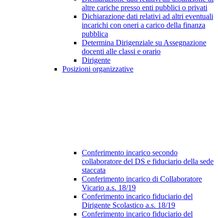
altre cariche presso enti pubblici o privati
Dichiarazione dati relativi ad altri eventuali
incarichi con oneri a carico della finanza
pubblica
Determina Dirigenziale su Assegnazione
docenti alle classi e orario
Dirigente
Posizioni organizzative
Conferimento incarico secondo
collaboratore del DS e fiduciario della sede
staccata
Conferimento incarico di Collaboratore
Vicario a.s. 18/19
Conferimento incarico fiduciario del
Dirigente Scolastico a.s. 18/19
Conferimento incarico fiduciario del