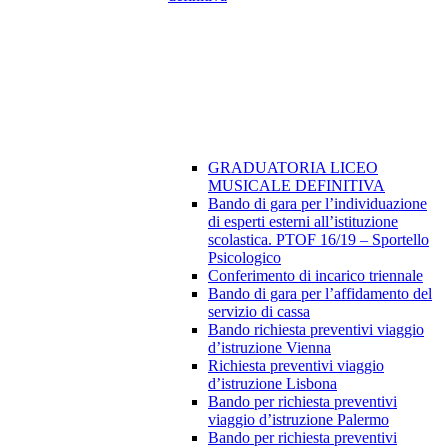
GRADUATORIA LICEO
MUSICALE DEFINITIVA
Bando di gara per l’individuazione
di esperti esterni all’istituzione
scolastica. PTOF 16/19 – Sportello
Psicologico
Conferimento di incarico triennale
Bando di gara per l’affidamento del
servizio di cassa
Bando richiesta preventivi viaggio
d’istruzione Vienna
Richiesta preventivi viaggio
d’istruzione Lisbona
Bando per richiesta preventivi
viaggio d’istruzione Palermo
Bando per richiesta preventivi