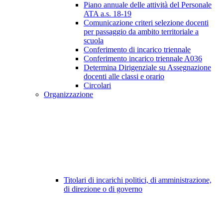
Piano annuale delle attività del Personale
ATA a.s. 18-19
Comunicazione criteri selezione docenti
per passaggio da ambito territoriale a
scuola
Conferimento di incarico triennale
Conferimento incarico triennale A036
Determina Dirigenziale su Assegnazione
docenti alle classi e orario
Circolari
Organizzazione
Titolari di incarichi politici, di amministrazione,
di direzione o di governo