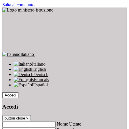
Salta al contenuto
Italiano
Italiano
English
Deutsch
Français
Español
Accedi
Accedi
button close
×
Nome Utente