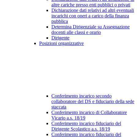
altre cariche presso enti pubblici o privati
Dichiarazione dati relativi ad altri eventuali
incarichi con oneri a carico della finanza
pubblica
Determina Dirigenziale su Assegnazione
docenti alle classi e orario
Dirigente
Posizioni organizzative
Conferimento incarico secondo
collaboratore del DS e fiduciario della sede
staccata
Conferimento incarico di Collaboratore
Vicario a.s. 18/19
Conferimento incarico fiduciario del
Dirigente Scolastico a.s. 18/19
Conferimento incarico fiduciario del