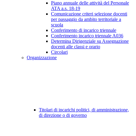
Piano annuale delle attività del Personale
ATA a.s. 18-19
Comunicazione criteri selezione docenti
per passaggio da ambito territoriale a
scuola
Conferimento di incarico triennale
Conferimento incarico triennale A036
Determina Dirigenziale su Assegnazione
docenti alle classi e orario
Circolari
Organizzazione
Titolari di incarichi politici, di amministrazione,
di direzione o di governo