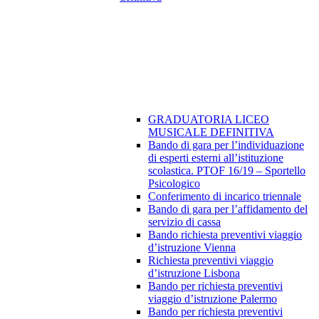
GRADUATORIA LICEO
MUSICALE DEFINITIVA
Bando di gara per l’individuazione
di esperti esterni all’istituzione
scolastica. PTOF 16/19 – Sportello
Psicologico
Conferimento di incarico triennale
Bando di gara per l’affidamento del
servizio di cassa
Bando richiesta preventivi viaggio
d’istruzione Vienna
Richiesta preventivi viaggio
d’istruzione Lisbona
Bando per richiesta preventivi
viaggio d’istruzione Palermo
Bando per richiesta preventivi