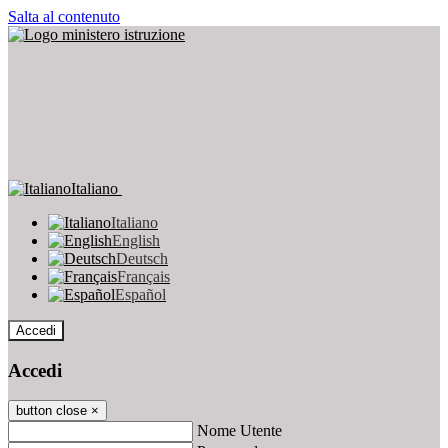
Salta al contenuto
Italiano
Italiano
English
Deutsch
Français
Español
Accedi
Accedi
button close
×
Nome Utente