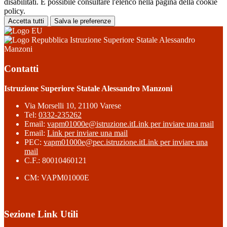
disabilitati. È possibile consultare l'elenco nella pagina della cookie
policy.
Accetta tutti
Salva le preferenze
Istruzione Superiore Statale Alessandro
Manzoni
Contatti
Istruzione Superiore Statale Alessandro Manzoni
Via Morselli 10, 21100 Varese
Tel:
0332-235262
Email:
vapm01000e@istruzione.it
Link per inviare una mail
Email:
Link per inviare una mail
PEC:
vapm01000e@pec.istruzione.it
Link per inviare una
mail
C.F.: 80010460121
CM: VAPM01000E
Sezione Link Utili