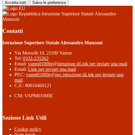
Accetta tutti
Salva le preferenze
Istruzione Superiore Statale Alessandro
Manzoni
Contatti
Istruzione Superiore Statale Alessandro Manzoni
Via Morselli 10, 21100 Varese
Tel:
0332-235262
Email:
vapm01000e@istruzione.it
Link per inviare una mail
Email:
Link per inviare una mail
PEC:
vapm01000e@pec.istruzione.it
Link per inviare una
mail
C.F.: 80010460121
CM: VAPM01000E
Sezione Link Utili
Cookie policy
Note legali