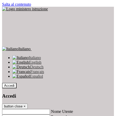
Salta al contenuto
Italiano
Italiano
English
Deutsch
Français
Español
Accedi
Accedi
button close
×
Nome Utente