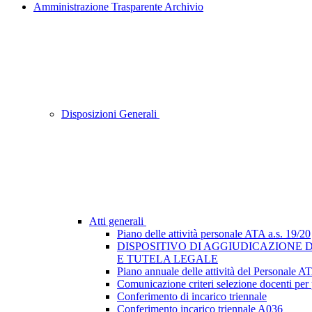
Amministrazione Trasparente Archivio
Disposizioni Generali
Atti generali
Piano delle attività personale ATA a.s. 19/20
DISPOSITIVO DI AGGIUDICAZIONE D
E TUTELA LEGALE
Piano annuale delle attività del Personale A
Comunicazione criteri selezione docenti per 
Conferimento di incarico triennale
Conferimento incarico triennale A036