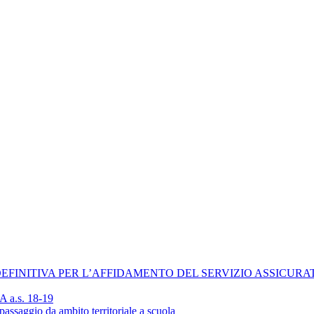
EFINITIVA PER L’AFFIDAMENTO DEL SERVIZIO ASSICURAT
TA a.s. 18-19
passaggio da ambito territoriale a scuola