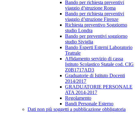
Bando per richiesta preventivi
viaggio d’struzione Roma
Bando per richiesta preventivi
viaggio d’struzione Firenze
Richiesta preventivo Soggiorno
studio Londra
Bando per preventivi soggiorno
studio Siviglia
Bando Esperti Esterni Laboratorio
Teatrale
Affidamento servizio di cassa
Istituto Scolastico Statale cod. CIG
Z0B1717AD3
Graduatorie di Istituto Docenti
2014/2017
GRADUATORIE PERSONALE
ATA 2014-2017
Regolamento
Bandi Personale Esterno
Dati non più soggetti a pubblicazione obbligatoria