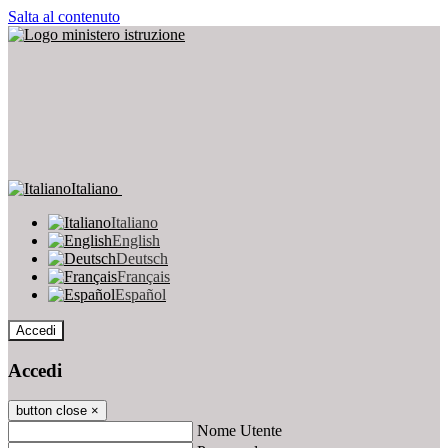
Salta al contenuto
Italiano
Italiano
English
Deutsch
Français
Español
Accedi
Accedi
button close
×
Nome Utente