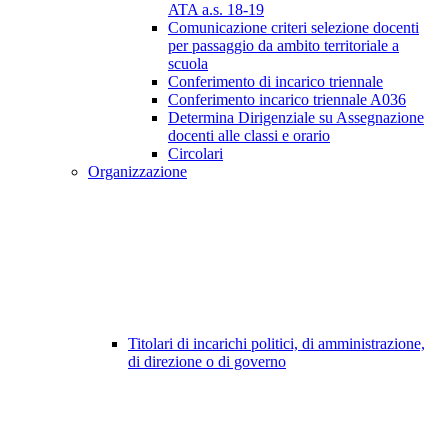
ATA a.s. 18-19
Comunicazione criteri selezione docenti
per passaggio da ambito territoriale a
scuola
Conferimento di incarico triennale
Conferimento incarico triennale A036
Determina Dirigenziale su Assegnazione
docenti alle classi e orario
Circolari
Organizzazione
Titolari di incarichi politici, di amministrazione,
di direzione o di governo