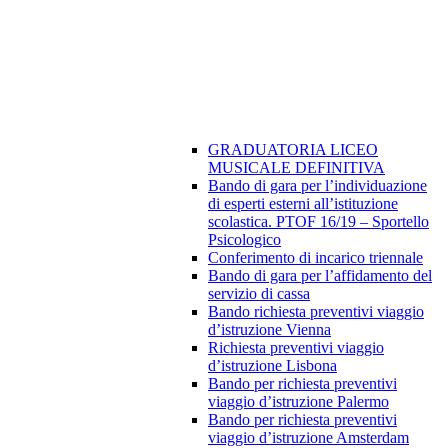
GRADUATORIA LICEO
MUSICALE DEFINITIVA
Bando di gara per l’individuazione
di esperti esterni all’istituzione
scolastica. PTOF 16/19 – Sportello
Psicologico
Conferimento di incarico triennale
Bando di gara per l’affidamento del
servizio di cassa
Bando richiesta preventivi viaggio
d’istruzione Vienna
Richiesta preventivi viaggio
d’istruzione Lisbona
Bando per richiesta preventivi
viaggio d’istruzione Palermo
Bando per richiesta preventivi
viaggio d’istruzione Amsterdam