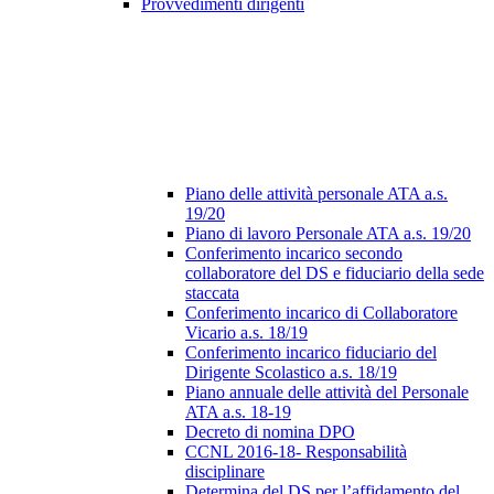
Provvedimenti dirigenti
Piano delle attività personale ATA a.s.
19/20
Piano di lavoro Personale ATA a.s. 19/20
Conferimento incarico secondo
collaboratore del DS e fiduciario della sede
staccata
Conferimento incarico di Collaboratore
Vicario a.s. 18/19
Conferimento incarico fiduciario del
Dirigente Scolastico a.s. 18/19
Piano annuale delle attività del Personale
ATA a.s. 18-19
Decreto di nomina DPO
CCNL 2016-18- Responsabilità
disciplinare
Determina del DS per l’affidamento del