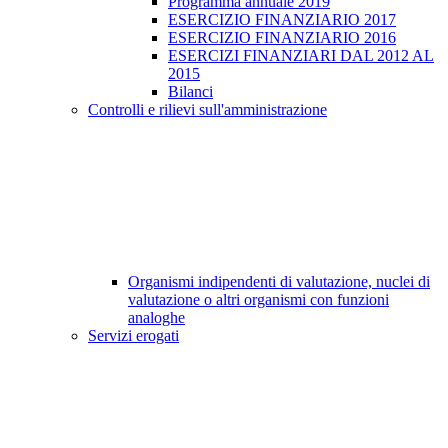
Programma annuale 2019
ESERCIZIO FINANZIARIO 2017
ESERCIZIO FINANZIARIO 2016
ESERCIZI FINANZIARI DAL 2012 AL
2015
Bilanci
Controlli e rilievi sull'amministrazione
Organismi indipendenti di valutazione, nuclei di
valutazione o altri organismi con funzioni
analoghe
Servizi erogati