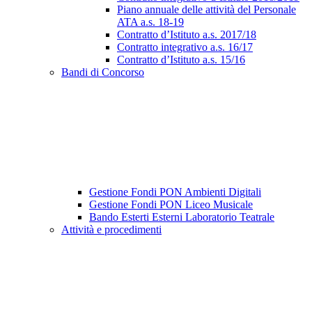
Piano annuale delle attività del Personale
ATA a.s. 18-19
Contratto d’Istituto a.s. 2017/18
Contratto integrativo a.s. 16/17
Contratto d’Istituto a.s. 15/16
Bandi di Concorso
Gestione Fondi PON Ambienti Digitali
Gestione Fondi PON Liceo Musicale
Bando Esterti Esterni Laboratorio Teatrale
Attività e procedimenti