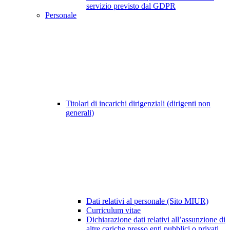
servizio previsto dal GDPR
Personale
Titolari di incarichi dirigenziali (dirigenti non
generali)
Dati relativi al personale (Sito MIUR)
Curriculum vitae
Dichiarazione dati relativi all’assunzione di
altre cariche presso enti pubblici o privati