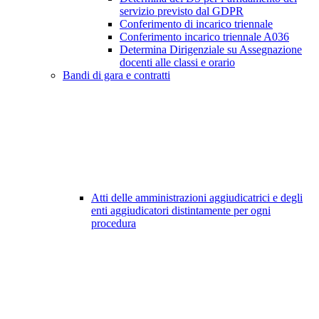
servizio previsto dal GDPR
Conferimento di incarico triennale
Conferimento incarico triennale A036
Determina Dirigenziale su Assegnazione
docenti alle classi e orario
Bandi di gara e contratti
Atti delle amministrazioni aggiudicatrici e degli
enti aggiudicatori distintamente per ogni
procedura