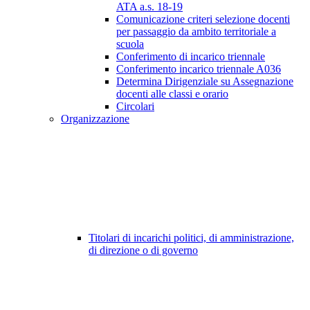
ATA a.s. 18-19
Comunicazione criteri selezione docenti
per passaggio da ambito territoriale a
scuola
Conferimento di incarico triennale
Conferimento incarico triennale A036
Determina Dirigenziale su Assegnazione
docenti alle classi e orario
Circolari
Organizzazione
Titolari di incarichi politici, di amministrazione,
di direzione o di governo