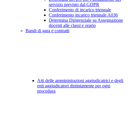
servizio previsto dal GDPR
Conferimento di incarico triennale
Conferimento incarico triennale A036
Determina Dirigenziale su Assegnazione
docenti alle classi e orario
Bandi di gara e contratti
Atti delle amministrazioni aggiudicatrici e degli
enti aggiudicatori distintamente per ogni
procedura