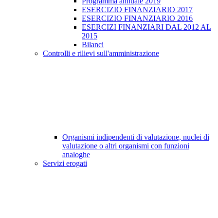
Programma annuale 2019
ESERCIZIO FINANZIARIO 2017
ESERCIZIO FINANZIARIO 2016
ESERCIZI FINANZIARI DAL 2012 AL
2015
Bilanci
Controlli e rilievi sull'amministrazione
Organismi indipendenti di valutazione, nuclei di
valutazione o altri organismi con funzioni
analoghe
Servizi erogati