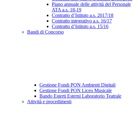
Piano annuale delle attività del Personale
ATA a.s. 18-19
Contratto d’Istituto a.s. 2017/18
Contratto integrativo a.s. 16/17
Contratto d’Istituto a.s. 15/16
Bandi di Concorso
Gestione Fondi PON Ambienti Digitali
Gestione Fondi PON Liceo Musicale
Bando Esterti Esterni Laboratorio Teatrale
Attività e procedimenti