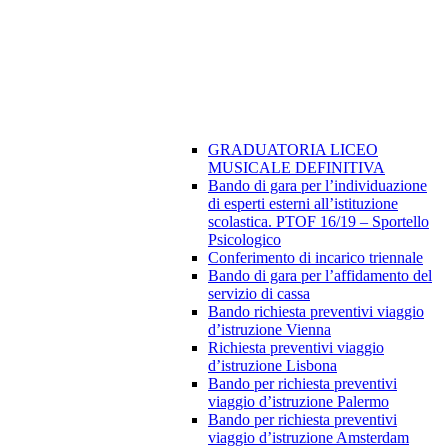
GRADUATORIA LICEO
MUSICALE DEFINITIVA
Bando di gara per l’individuazione
di esperti esterni all’istituzione
scolastica. PTOF 16/19 – Sportello
Psicologico
Conferimento di incarico triennale
Bando di gara per l’affidamento del
servizio di cassa
Bando richiesta preventivi viaggio
d’istruzione Vienna
Richiesta preventivi viaggio
d’istruzione Lisbona
Bando per richiesta preventivi
viaggio d’istruzione Palermo
Bando per richiesta preventivi
viaggio d’istruzione Amsterdam