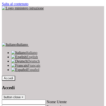
Salta al contenuto
Italiano
Italiano
English
Deutsch
Français
Español
Accedi
Accedi
button close
×
Nome Utente