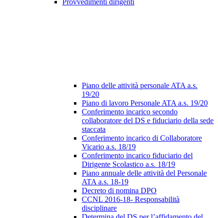
Provvedimenti dirigenti
Piano delle attività personale ATA a.s.
19/20
Piano di lavoro Personale ATA a.s. 19/20
Conferimento incarico secondo
collaboratore del DS e fiduciario della sede
staccata
Conferimento incarico di Collaboratore
Vicario a.s. 18/19
Conferimento incarico fiduciario del
Dirigente Scolastico a.s. 18/19
Piano annuale delle attività del Personale
ATA a.s. 18-19
Decreto di nomina DPO
CCNL 2016-18- Responsabilità
disciplinare
Determina del DS per l’affidamento del