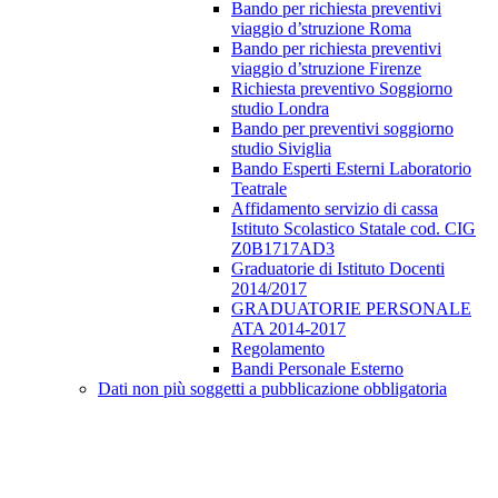
Bando per richiesta preventivi
viaggio d’struzione Roma
Bando per richiesta preventivi
viaggio d’struzione Firenze
Richiesta preventivo Soggiorno
studio Londra
Bando per preventivi soggiorno
studio Siviglia
Bando Esperti Esterni Laboratorio
Teatrale
Affidamento servizio di cassa
Istituto Scolastico Statale cod. CIG
Z0B1717AD3
Graduatorie di Istituto Docenti
2014/2017
GRADUATORIE PERSONALE
ATA 2014-2017
Regolamento
Bandi Personale Esterno
Dati non più soggetti a pubblicazione obbligatoria