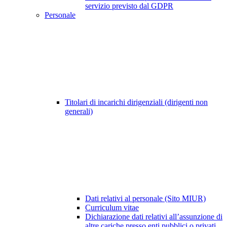
servizio previsto dal GDPR
Personale
Titolari di incarichi dirigenziali (dirigenti non
generali)
Dati relativi al personale (Sito MIUR)
Curriculum vitae
Dichiarazione dati relativi all’assunzione di
altre cariche presso enti pubblici o privati