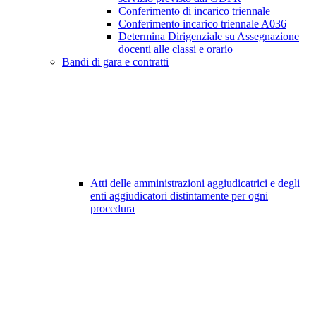
Conferimento di incarico triennale
Conferimento incarico triennale A036
Determina Dirigenziale su Assegnazione
docenti alle classi e orario
Bandi di gara e contratti
Atti delle amministrazioni aggiudicatrici e degli
enti aggiudicatori distintamente per ogni
procedura