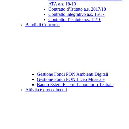
ATA a.s. 18-19
Contratto d’Istituto a.s. 2017/18
Contratto integrativo a.s. 16/17
Contratto d’Istituto a.s. 15/16
Bandi di Concorso
Gestione Fondi PON Ambienti Digitali
Gestione Fondi PON Liceo Musicale
Bando Esterti Esterni Laboratorio Teatrale
Attività e procedimenti