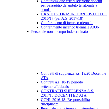
Comunicazione criteri selezione docenti
per passaggio da ambito territoriale a
scuola
GRADUATORIA INTERNA ISTITUTO
2016/17 (per A.S. 2017/18)
Conferimento di incarico triennale
Conferimento incarico triennale A036
Personale non a tempo indeterminato
Contratti di supplenza a.s. 19/20 Docenti e
ATA
Contratti a.s. 18-19 periodo
settembre/febbraio
CONTRATTI SUPPLENZA A.S.
2017/18 DOCENTI ED ATA
CCNL 2016-18- Responsabilità
disciplinare
Personale non a tempo indeterminato