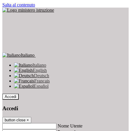
Salta al contenuto
Italiano
Italiano
English
Deutsch
Français
Español
Accedi
Accedi
button close
×
Nome Utente