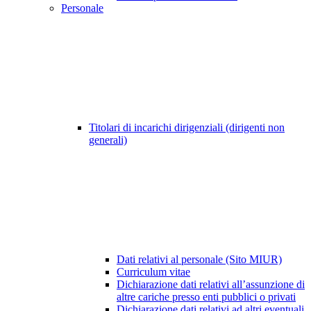
Personale
Titolari di incarichi dirigenziali (dirigenti non
generali)
Dati relativi al personale (Sito MIUR)
Curriculum vitae
Dichiarazione dati relativi all’assunzione di
altre cariche presso enti pubblici o privati
Dichiarazione dati relativi ad altri eventuali