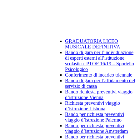
GRADUATORIA LICEO
MUSICALE DEFINITIVA
Bando di gara per l’individuazione
di esperti esterni all’istituzione
scolastica. PTOF 16/19 – Sportello
Psicologico
Conferimento di incarico triennale
Bando di gara per l’affidamento del
servizio di cassa
Bando richiesta preventivi viaggio
d’istruzione Vienna
Richiesta preventivi viaggio
d’istruzione Lisbona
Bando per richiesta preventivi
viaggio d’istruzione Palermo
Bando per richiesta preventivi
viaggio d’istruzione Amsterdam
Bando per richiesta preventivi