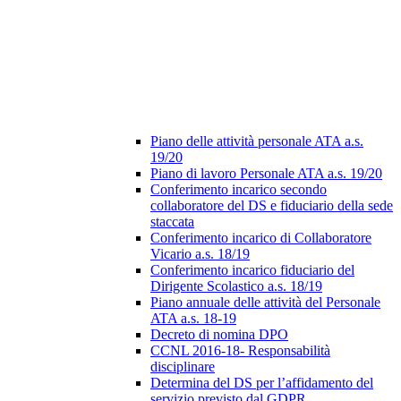
Piano delle attività personale ATA a.s.
19/20
Piano di lavoro Personale ATA a.s. 19/20
Conferimento incarico secondo
collaboratore del DS e fiduciario della sede
staccata
Conferimento incarico di Collaboratore
Vicario a.s. 18/19
Conferimento incarico fiduciario del
Dirigente Scolastico a.s. 18/19
Piano annuale delle attività del Personale
ATA a.s. 18-19
Decreto di nomina DPO
CCNL 2016-18- Responsabilità
disciplinare
Determina del DS per l’affidamento del
servizio previsto dal GDPR