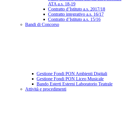
ATA a.s. 18-19
Contratto d’Istituto a.s. 2017/18
Contratto integrativo a.s. 16/17
Contratto d’Istituto a.s. 15/16
Bandi di Concorso
Gestione Fondi PON Ambienti Digitali
Gestione Fondi PON Liceo Musicale
Bando Esterti Esterni Laboratorio Teatrale
Attività e procedimenti