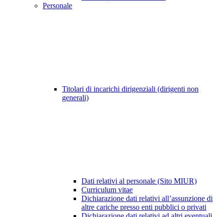
Personale
Titolari di incarichi dirigenziali (dirigenti non
generali)
Dati relativi al personale (Sito MIUR)
Curriculum vitae
Dichiarazione dati relativi all’assunzione di
altre cariche presso enti pubblici o privati
Dichiarazione dati relativi ad altri eventuali