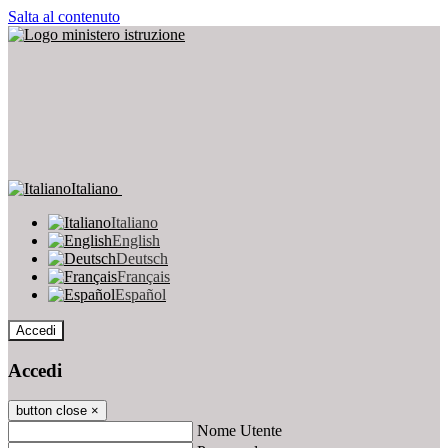
Salta al contenuto
Italiano
Italiano
English
Deutsch
Français
Español
Accedi
Accedi
button close
×
Nome Utente