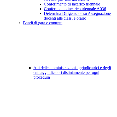
Conferimento di incarico triennale
Conferimento incarico triennale A036
Determina Dirigenziale su Assegnazione
docenti alle classi e orario
Bandi di gara e contratti
Atti delle amministrazioni aggiudicatrici e degli
enti aggiudicatori distintamente per ogni
procedura