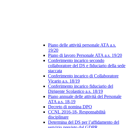
Piano delle attività personale ATA a.s.
19/20
Piano di lavoro Personale ATA a.s. 19/20
Conferimento incarico secondo
collaboratore del DS e fiduciario della sede
staccata
Conferimento incarico di Collaboratore
Vicario a.s. 18/19
Conferimento incarico fiduciario del
Dirigente Scolastico a.s. 18/19
Piano annuale delle attività del Personale
ATA a.s. 18-19
Decreto di nomina DPO
CCNL 2016-18- Responsabilità
disciplinare
Determina del DS per l’affidamento del
servizio previsto dal GDPR