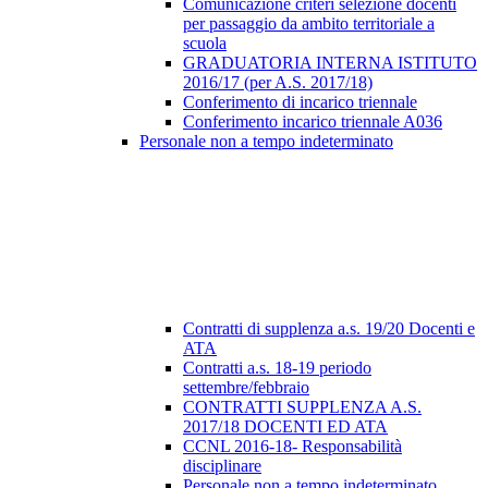
Comunicazione criteri selezione docenti
per passaggio da ambito territoriale a
scuola
GRADUATORIA INTERNA ISTITUTO
2016/17 (per A.S. 2017/18)
Conferimento di incarico triennale
Conferimento incarico triennale A036
Personale non a tempo indeterminato
Contratti di supplenza a.s. 19/20 Docenti e
ATA
Contratti a.s. 18-19 periodo
settembre/febbraio
CONTRATTI SUPPLENZA A.S.
2017/18 DOCENTI ED ATA
CCNL 2016-18- Responsabilità
disciplinare
Personale non a tempo indeterminato