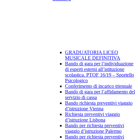
GRADUATORIA LICEO
MUSICALE DEFINITIVA
Bando di gara per l’individuazione
di esperti esterni all’istituzione
scolastica. PTOF 16/19 – Sportello
Psicologico
Conferimento di incarico triennale
Bando di gara per l’affidamento del
servizio di cassa
Bando richiesta preventivi viaggio
d’istruzione Vienna
Richiesta preventivi viaggio
d’istruzione Lisbona
Bando per richiesta preventivi
viaggio d’istruzione Palermo
Bando per richiesta preventivi