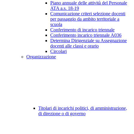
Piano annuale delle attività del Personale
ATA a.s. 18-19
Comunicazione criteri selezione docenti
per passaggio da ambito territoriale a
scuola
Conferimento di incarico triennale
Conferimento incarico triennale A036
Determina Dirigenziale su Assegnazione
docenti alle classi e orario
Circolari
Organizzazione
Titolari di incarichi politici, di amministrazione,
di direzione o di governo