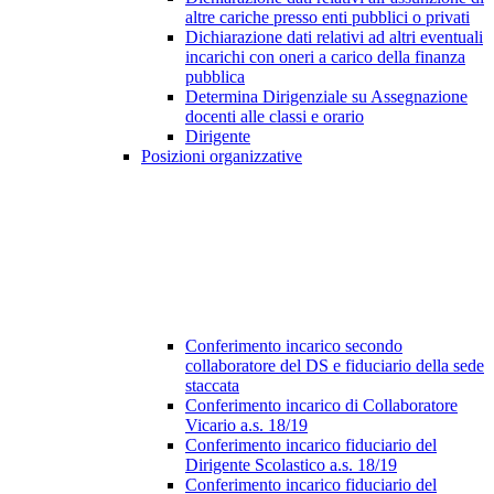
altre cariche presso enti pubblici o privati
Dichiarazione dati relativi ad altri eventuali
incarichi con oneri a carico della finanza
pubblica
Determina Dirigenziale su Assegnazione
docenti alle classi e orario
Dirigente
Posizioni organizzative
Conferimento incarico secondo
collaboratore del DS e fiduciario della sede
staccata
Conferimento incarico di Collaboratore
Vicario a.s. 18/19
Conferimento incarico fiduciario del
Dirigente Scolastico a.s. 18/19
Conferimento incarico fiduciario del