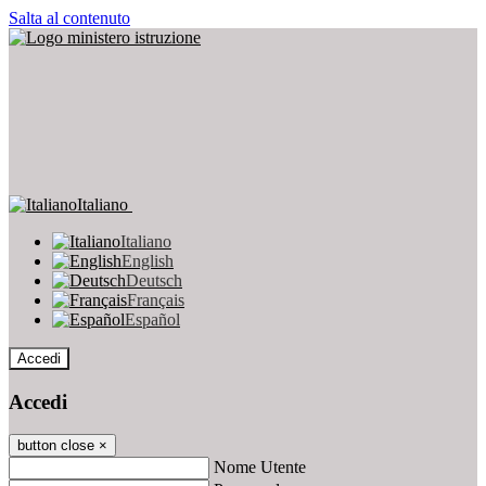
Salta al contenuto
Italiano
Italiano
English
Deutsch
Français
Español
Accedi
Accedi
button close
×
Nome Utente