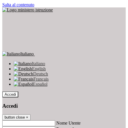
Salta al contenuto
Italiano
Italiano
English
Deutsch
Français
Español
Accedi
Accedi
button close
×
Nome Utente