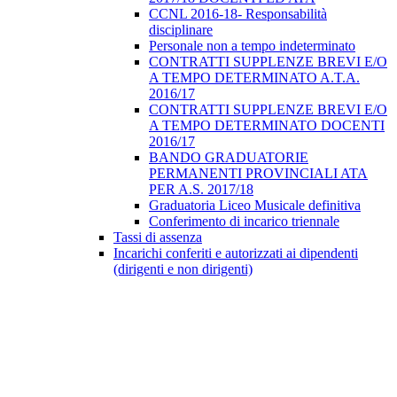
CCNL 2016-18- Responsabilità
disciplinare
Personale non a tempo indeterminato
CONTRATTI SUPPLENZE BREVI E/O
A TEMPO DETERMINATO A.T.A.
2016/17
CONTRATTI SUPPLENZE BREVI E/O
A TEMPO DETERMINATO DOCENTI
2016/17
BANDO GRADUATORIE
PERMANENTI PROVINCIALI ATA
PER A.S. 2017/18
Graduatoria Liceo Musicale definitiva
Conferimento di incarico triennale
Tassi di assenza
Incarichi conferiti e autorizzati ai dipendenti
(dirigenti e non dirigenti)