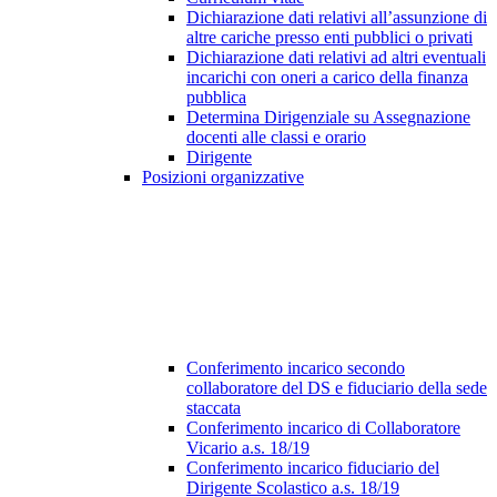
Dichiarazione dati relativi all’assunzione di
altre cariche presso enti pubblici o privati
Dichiarazione dati relativi ad altri eventuali
incarichi con oneri a carico della finanza
pubblica
Determina Dirigenziale su Assegnazione
docenti alle classi e orario
Dirigente
Posizioni organizzative
Conferimento incarico secondo
collaboratore del DS e fiduciario della sede
staccata
Conferimento incarico di Collaboratore
Vicario a.s. 18/19
Conferimento incarico fiduciario del
Dirigente Scolastico a.s. 18/19