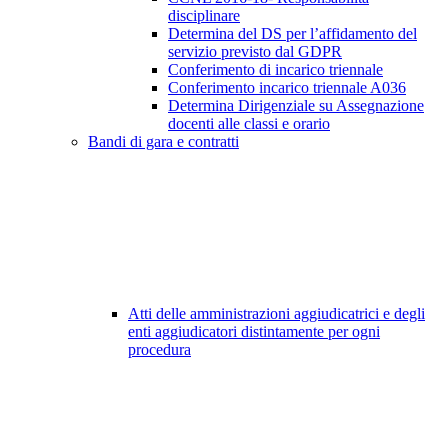
disciplinare
Determina del DS per l’affidamento del
servizio previsto dal GDPR
Conferimento di incarico triennale
Conferimento incarico triennale A036
Determina Dirigenziale su Assegnazione
docenti alle classi e orario
Bandi di gara e contratti
Atti delle amministrazioni aggiudicatrici e degli
enti aggiudicatori distintamente per ogni
procedura