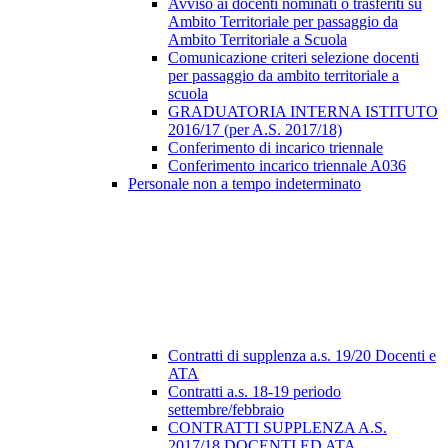
Avviso ai docenti nominati o trasferiti su
Ambito Territoriale per passaggio da
Ambito Territoriale a Scuola
Comunicazione criteri selezione docenti
per passaggio da ambito territoriale a
scuola
GRADUATORIA INTERNA ISTITUTO
2016/17 (per A.S. 2017/18)
Conferimento di incarico triennale
Conferimento incarico triennale A036
Personale non a tempo indeterminato
Contratti di supplenza a.s. 19/20 Docenti e
ATA
Contratti a.s. 18-19 periodo
settembre/febbraio
CONTRATTI SUPPLENZA A.S.
2017/18 DOCENTI ED ATA