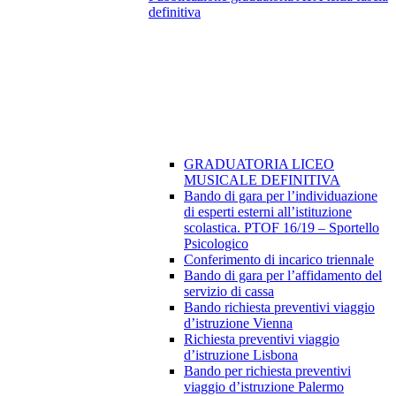
definitiva
GRADUATORIA LICEO
MUSICALE DEFINITIVA
Bando di gara per l’individuazione
di esperti esterni all’istituzione
scolastica. PTOF 16/19 – Sportello
Psicologico
Conferimento di incarico triennale
Bando di gara per l’affidamento del
servizio di cassa
Bando richiesta preventivi viaggio
d’istruzione Vienna
Richiesta preventivi viaggio
d’istruzione Lisbona
Bando per richiesta preventivi
viaggio d’istruzione Palermo