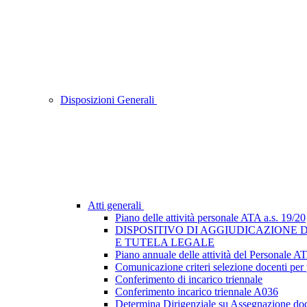
Disposizioni Generali
Atti generali
Piano delle attività personale ATA a.s. 19/20
DISPOSITIVO DI AGGIUDICAZIONE D
E TUTELA LEGALE
Piano annuale delle attività del Personale A
Comunicazione criteri selezione docenti per 
Conferimento di incarico triennale
Conferimento incarico triennale A036
Determina Dirigenziale su Assegnazione docen