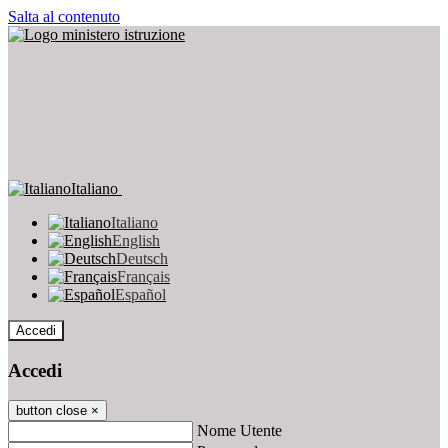
Salta al contenuto
Italiano
Italiano
English
Deutsch
Français
Español
Accedi
Accedi
button close
×
Nome Utente