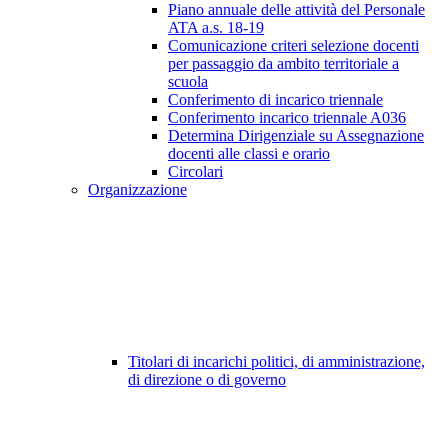
Piano annuale delle attività del Personale
ATA a.s. 18-19
Comunicazione criteri selezione docenti
per passaggio da ambito territoriale a
scuola
Conferimento di incarico triennale
Conferimento incarico triennale A036
Determina Dirigenziale su Assegnazione
docenti alle classi e orario
Circolari
Organizzazione
Titolari di incarichi politici, di amministrazione,
di direzione o di governo