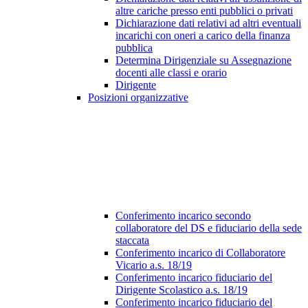
altre cariche presso enti pubblici o privati
Dichiarazione dati relativi ad altri eventuali
incarichi con oneri a carico della finanza
pubblica
Determina Dirigenziale su Assegnazione
docenti alle classi e orario
Dirigente
Posizioni organizzative
Conferimento incarico secondo
collaboratore del DS e fiduciario della sede
staccata
Conferimento incarico di Collaboratore
Vicario a.s. 18/19
Conferimento incarico fiduciario del
Dirigente Scolastico a.s. 18/19
Conferimento incarico fiduciario del