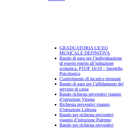
GRADUATORIA LICEO
MUSICALE DEFINITIVA
Bando di gara per l’individuazione
di esperti esterni all’istituzione
scolastica. PTOF 16/19 – Sportello
Psicologico
Conferimento di incarico triennale
Bando di gara per l’affidamento del
servizio di cassa
Bando richiesta preventivi viaggio
d’istruzione Vienna
Richiesta preventivi viaggio
d’istruzione Lisbona
Bando per richiesta preventivi
viaggio d’istruzione Palermo
Bando per richiesta preventivi