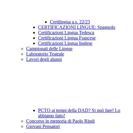
Certilingua a.s. 22/23
CERTIFICAZIONI LINGUE: Spagnolo
Certificazioni Lingua Tedesca
Certificazioni Lingua Francese
Certificazioni Lingua Inglese
Campionati delle Lingue
Laboratorio Teatrale
Lavori degli alunni
PCTO ai tempi della DAD? Si può fare! Lo
abbiamo fatto!
Concorso in memoria di Paolo Rindi
Giovani Pensatori