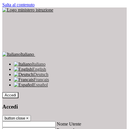
Salta al contenuto
Italiano
Italiano
English
Deutsch
Français
Español
Accedi
Accedi
button close
×
Nome Utente