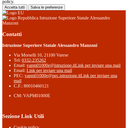
policy.
Accetta tutti
Salva le preferenze
Istruzione Superiore Statale Alessandro
Manzoni
Contatti
Istruzione Superiore Statale Alessandro Manzoni
Via Morselli 10, 21100 Varese
Tel:
0332-235262
Email:
vapm01000e@istruzione.it
Link per inviare una mail
Email:
Link per inviare una mail
PEC:
vapm01000e@pec.istruzione.it
Link per inviare una
mail
C.F.: 80010460121
CM: VAPM01000E
Sezione Link Utili
Cookie policy