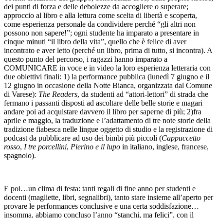
dei punti di forza e delle debolezze da accogliere o superare;
approccio al libro e alla lettura come scelta di libertà e scoperta,
come esperienza personale da condividere perché “gli altri non
possono non sapere!”; ogni studente ha imparato a presentare in
cinque minuti “il libro della vita”, quello che è felice di aver
incontrato e aver letto (perché un libro, prima di tutto, si incontra). A
questo punto del percorso, i ragazzi hanno imparato a
COMUNICARE in voce e in video la loro esperienza letteraria con
due obiettivi finali: 1) la performance pubblica (lunedì 7 giugno e il
12 giugno in occasione della Notte Bianca, organizzata dal Comune
di Varese):
The Readers
, da studenti ad “attori-lettori” di strada che
fermano i passanti disposti ad ascoltare delle belle storie e magari
andare poi ad acquistare davvero il libro per saperne di più; 2)fra
aprile e maggio, la traduzione e l’adattamento di tre note storie della
tradizione fiabesca nelle lingue oggetto di studio e la registrazione di
podcast da pubblicare ad uso dei bimbi più piccoli (
Cappuccetto
rosso
,
I tre porcellini
,
Pierino e il lupo
in italiano, inglese, francese,
spagnolo).
E poi…un clima di festa: tanti regali di fine anno per studenti e
docenti (magliette, libri, segnalibri), tanto stare insieme all’aperto per
provare le performances conclusive e una certa soddisfazione…
insomma, abbiamo concluso l’anno “stanchi, ma felici”, con il