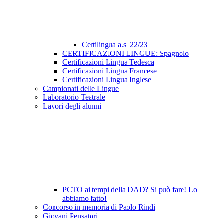
Certilingua a.s. 22/23
CERTIFICAZIONI LINGUE: Spagnolo
Certificazioni Lingua Tedesca
Certificazioni Lingua Francese
Certificazioni Lingua Inglese
Campionati delle Lingue
Laboratorio Teatrale
Lavori degli alunni
PCTO ai tempi della DAD? Si può fare! Lo
abbiamo fatto!
Concorso in memoria di Paolo Rindi
Giovani Pensatori