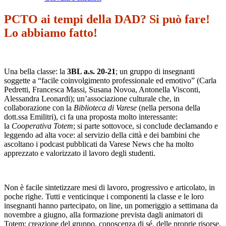
PCTO ai tempi della DAD? Si può fare!
Lo abbiamo fatto!
Una bella classe: la
3BL a.s. 20-21
; un gruppo di insegnanti
soggette a “facile coinvolgimento professionale ed emotivo” (Carla
Pedretti, Francesca Massi, Susana Novoa, Antonella Visconti,
Alessandra Leonardi); un’associazione culturale che, in
collaborazione con la
Biblioteca di Varese
(nella persona della
dott.ssa Emilitri), ci fa una proposta molto interessante:
la
Cooperativa Totem
; si parte sottovoce, si conclude declamando e
leggendo ad alta voce: al servizio della città e dei bambini che
ascoltano i podcast pubblicati da Varese News che ha molto
apprezzato e valorizzato il lavoro degli studenti.
Non è facile sintetizzare mesi di lavoro, progressivo e articolato, in
poche righe. Tutti e venticinque i componenti la classe e le loro
insegnanti hanno partecipato, on line, un pomeriggio a settimana da
novembre a giugno, alla formazione prevista dagli animatori di
Totem: creazione del gruppo, conoscenza di sé, delle proprie risorse,