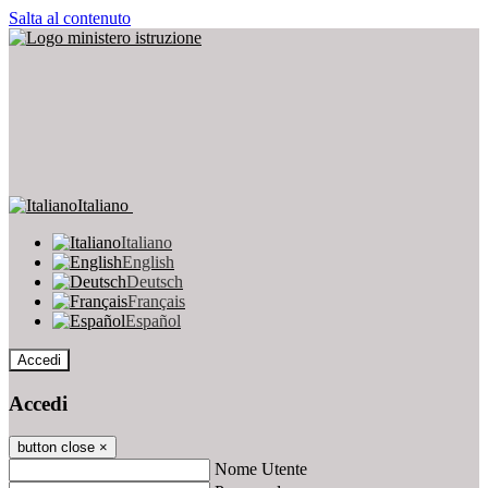
Salta al contenuto
Italiano
Italiano
English
Deutsch
Français
Español
Accedi
Accedi
button close
×
Nome Utente