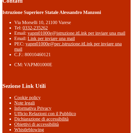
Contatti
Istruzione Superiore Statale Alessandro Manzoni
Via Morselli 10, 21100 Varese
Tel:
0332-235262
Email:
vapm01000e@istruzione.it
Link per inviare una mail
Email:
Link per inviare una mail
PEC:
vapm01000e@pec.istruzione.it
Link per inviare una
mail
C.F.: 80010460121
CM: VAPM01000E
Sezione Link Utili
Cookie policy
Note legali
Informativa Privacy
Ufficio Relazioni con il Pubblico
Dichiarazione di accessibilità
Obiettivi di accessibilità
Whistleblowing