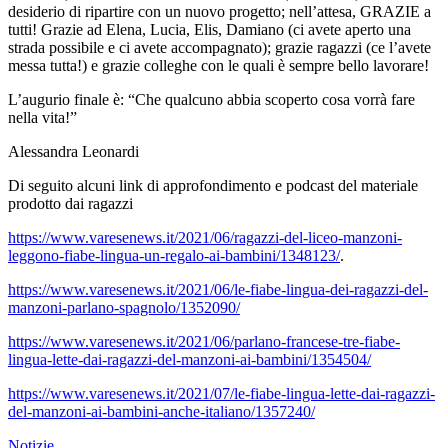
desiderio di ripartire con un nuovo progetto; nell’attesa, GRAZIE a
tutti! Grazie ad Elena, Lucia, Elis, Damiano (ci avete aperto una
strada possibile e ci avete accompagnato); grazie ragazzi (ce l’avete
messa tutta!) e grazie colleghe con le quali è sempre bello lavorare!
L’augurio finale è: “Che qualcuno abbia scoperto cosa vorrà fare
nella vita!”
Alessandra Leonardi
Di seguito alcuni link di approfondimento e podcast del materiale
prodotto dai ragazzi
https://www.varesenews.it/2021/06/ragazzi-del-liceo-manzoni-
leggono-fiabe-lingua-un-regalo-ai-bambini/1348123/
.
https://www.varesenews.it/2021/06/le-fiabe-lingua-dei-ragazzi-del-
manzoni-parlano-spagnolo/1352090/
https://www.varesenews.it/2021/06/parlano-francese-tre-fiabe-
lingua-lette-dai-ragazzi-del-manzoni-ai-bambini/1354504/
https://www.varesenews.it/2021/07/le-fiabe-lingua-lette-dai-ragazzi-
del-manzoni-ai-bambini-anche-italiano/1357240/
Notizie