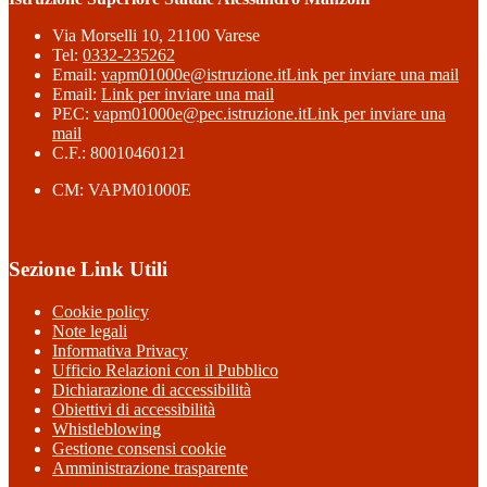
Via Morselli 10, 21100 Varese
Tel:
0332-235262
Email:
vapm01000e@istruzione.it
Link per inviare una mail
Email:
Link per inviare una mail
PEC:
vapm01000e@pec.istruzione.it
Link per inviare una
mail
C.F.: 80010460121
CM: VAPM01000E
Sezione Link Utili
Cookie policy
Note legali
Informativa Privacy
Ufficio Relazioni con il Pubblico
Dichiarazione di accessibilità
Obiettivi di accessibilità
Whistleblowing
Gestione consensi cookie
Amministrazione trasparente