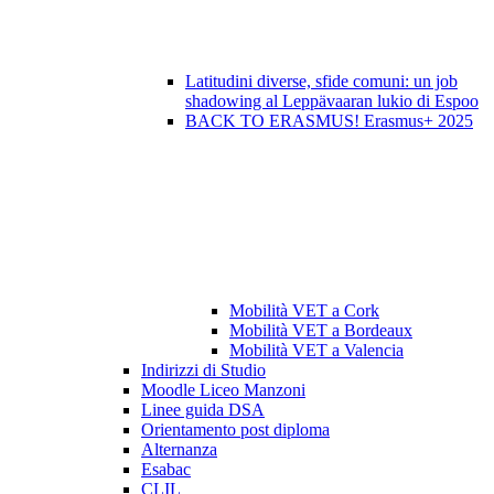
Latitudini diverse, sfide comuni: un job
shadowing al Leppävaaran lukio di Espoo
BACK TO ERASMUS! Erasmus+ 2025
Mobilità VET a Cork
Mobilità VET a Bordeaux
Mobilità VET a Valencia
Indirizzi di Studio
Moodle Liceo Manzoni
Linee guida DSA
Orientamento post diploma
Alternanza
Esabac
CLIL