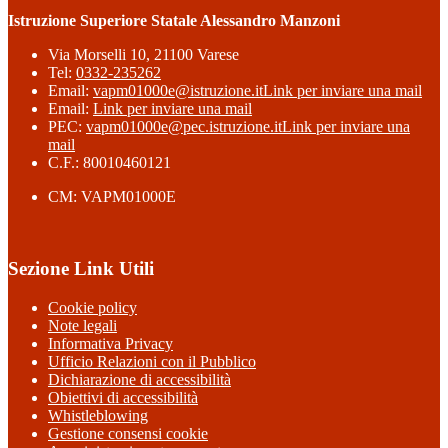
Istruzione Superiore Statale Alessandro Manzoni
Via Morselli 10, 21100 Varese
Tel:
0332-235262
Email:
vapm01000e@istruzione.it
Link per inviare una mail
Email:
Link per inviare una mail
PEC:
vapm01000e@pec.istruzione.it
Link per inviare una
mail
C.F.: 80010460121
CM: VAPM01000E
Sezione Link Utili
Cookie policy
Note legali
Informativa Privacy
Ufficio Relazioni con il Pubblico
Dichiarazione di accessibilità
Obiettivi di accessibilità
Whistleblowing
Gestione consensi cookie