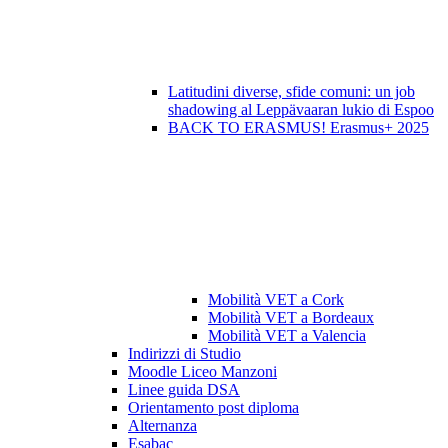
Latitudini diverse, sfide comuni: un job
shadowing al Leppävaaran lukio di Espoo
BACK TO ERASMUS! Erasmus+ 2025
Mobilità VET a Cork
Mobilità VET a Bordeaux
Mobilità VET a Valencia
Indirizzi di Studio
Moodle Liceo Manzoni
Linee guida DSA
Orientamento post diploma
Alternanza
Esabac