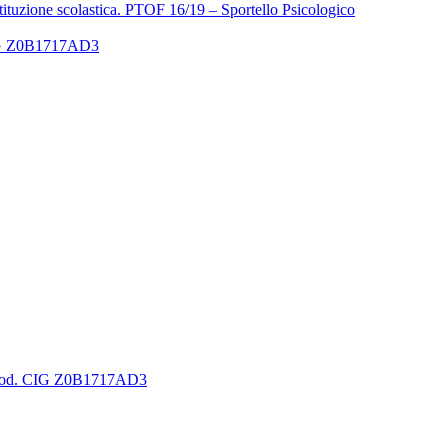
istituzione scolastica. PTOF 16/19 – Sportello Psicologico
 CIG Z0B1717AD3
ale cod. CIG Z0B1717AD3