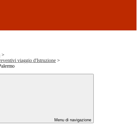
o
>
eventivi viaggio d'Istruzione
>
 Palermo
Menu di navigazione