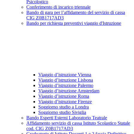
Psicologico
Conferimento di incarico triennale
Bando di gara per l’affidamento del servizio di cassa
CIG Z0B1717AD3
Bando per richiesta preventivi viaggio d'Istruzione
Viaggio d’istruzione Vienna
Viaggio d’istruzione Lisbona
Viaggio d’istruzione Palermo
Viaggio d’istruzione Amsterdam
Viaggio d’istruzione Roma
Viaggio d’istruzione Firenze
Soggiorno studio a Londra
Soggiorno studio Siviglia
Bando Esperti Esterni Laboratorio Teatrale
Affidamento servizio di cassa Istituto Scolastico Statale
cod. CIG Z0B1717AD3
Graduatorie di Istituto Docenti 1 e 2 fascia Definitive