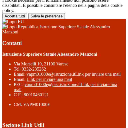
I cookie necessari per il funzionamento non possono essere
disabilitati. È possibile consultare l'elenco nella pagina della cookie
policy.
Accetta tutti
Salva le preferenze
Istruzione Superiore Statale Alessandro
Manzoni
Contatti
Istruzione Superiore Statale Alessandro Manzoni
Via Morselli 10, 21100 Varese
Tel:
0332-235262
Email:
vapm01000e@istruzione.it
Link per inviare una mail
Email:
Link per inviare una mail
PEC:
vapm01000e@pec.istruzione.it
Link per inviare una
mail
C.F.: 80010460121
CM: VAPM01000E
Sezione Link Utili