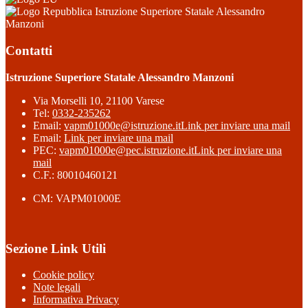
Istruzione Superiore Statale Alessandro
Manzoni
Contatti
Istruzione Superiore Statale Alessandro Manzoni
Via Morselli 10, 21100 Varese
Tel:
0332-235262
Email:
vapm01000e@istruzione.it
Link per inviare una mail
Email:
Link per inviare una mail
PEC:
vapm01000e@pec.istruzione.it
Link per inviare una
mail
C.F.: 80010460121
CM: VAPM01000E
Sezione Link Utili
Cookie policy
Note legali
Informativa Privacy