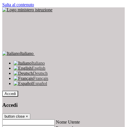
Salta al contenuto
Italiano
Italiano
English
Deutsch
Français
Español
Accedi
Accedi
button close
×
Nome Utente