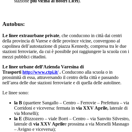
stazione
più vicina ai nostri Licei
).
Autobus:
Le linee extraurbane private
, che conducono in città dai centri
della provincia di Varese e delle province vicine, convergono al
capolinea dell’autostazione di piazza Kennedy, compresa tra le due
stazioni ferroviarie, da cui è possibile poi raggiungere la scuola con i
mezzi pubblici cittadini.
Le linee urbane dell’Azienda Varesina di
Trasporti
http://www.ctpi.it/
.
Conducono alla scuola o in
prossimità di essa, attraversando il centro della città e passando
nell’area delle due stazioni ferroviarie e di quella delle autolinee.
Le linee sono:
la B
(quartiere Sangallo – Centro – Ferrovie – Prefettura – via
Corridoni e viceversa: fermata in
via XXV Aprile,
laterale di
via Morselli);
la E
(Bizzozero – viale Borri – Centro – via Sanvito Silvestro,
laterale di
via XXV Aprile
e prossima a via Morselli Masnago
– Avigno e viceversa);