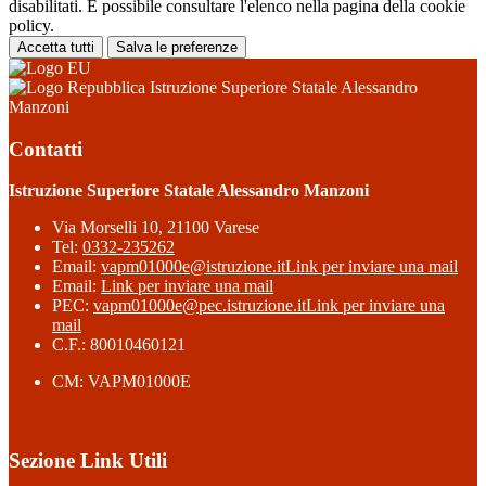
disabilitati. È possibile consultare l'elenco nella pagina della cookie
policy.
Accetta tutti
Salva le preferenze
Istruzione Superiore Statale Alessandro
Manzoni
Contatti
Istruzione Superiore Statale Alessandro Manzoni
Via Morselli 10, 21100 Varese
Tel:
0332-235262
Email:
vapm01000e@istruzione.it
Link per inviare una mail
Email:
Link per inviare una mail
PEC:
vapm01000e@pec.istruzione.it
Link per inviare una
mail
C.F.: 80010460121
CM: VAPM01000E
Sezione Link Utili