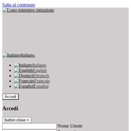
Salta al contenuto
Italiano
Italiano
English
Deutsch
Français
Español
Accedi
Accedi
button close
×
Nome Utente