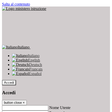
Salta al contenuto
Italiano
Italiano
English
Deutsch
Français
Español
Accedi
Accedi
button close
×
Nome Utente