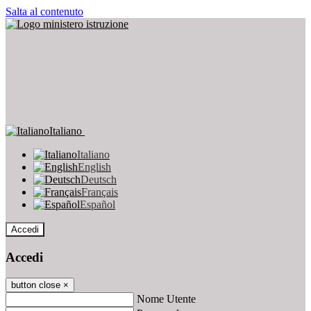
Salta al contenuto
Italiano
Italiano
English
Deutsch
Français
Español
Accedi
Accedi
button close
×
Nome Utente