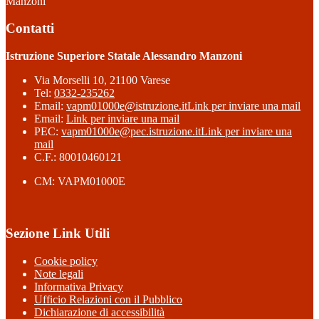
Manzoni
Contatti
Istruzione Superiore Statale Alessandro Manzoni
Via Morselli 10, 21100 Varese
Tel:
0332-235262
Email:
vapm01000e@istruzione.it
Link per inviare una mail
Email:
Link per inviare una mail
PEC:
vapm01000e@pec.istruzione.it
Link per inviare una
mail
C.F.: 80010460121
CM: VAPM01000E
Sezione Link Utili
Cookie policy
Note legali
Informativa Privacy
Ufficio Relazioni con il Pubblico
Dichiarazione di accessibilità